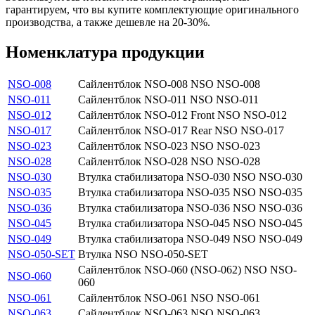
гарантируем, что вы купите комплектующие оригинального
производства, а также дешевле на 20-30%.
Номенклатура продукции
NSO-008
Сайлентблок NSO-008 NSO NSO-008
NSO-011
Сайлентблок NSO-011 NSO NSO-011
NSO-012
Сайлентблок NSO-012 Front NSO NSO-012
NSO-017
Сайлентблок NSO-017 Rear NSO NSO-017
NSO-023
Сайлентблок NSO-023 NSO NSO-023
NSO-028
Сайлентблок NSO-028 NSO NSO-028
NSO-030
Втулка стабилизатора NSO-030 NSO NSO-030
NSO-035
Втулка стабилизатора NSO-035 NSO NSO-035
NSO-036
Втулка стабилизатора NSO-036 NSO NSO-036
NSO-045
Втулка стабилизатора NSO-045 NSO NSO-045
NSO-049
Втулка стабилизатора NSO-049 NSO NSO-049
NSO-050-SET
Втулка NSO NSO-050-SET
Сайлентблок NSO-060 (NSO-062) NSO NSO-
NSO-060
060
NSO-061
Сайлентблок NSO-061 NSO NSO-061
NSO-063
Сайлентблок NSO-063 NSO NSO-063