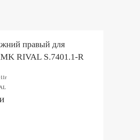
ижний правый для
 RMK RIVAL S.7401.1-R
11r
AL
ии