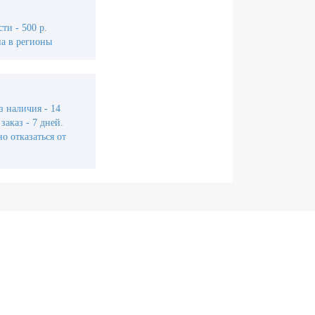
ти - 500 р.
а в регионы
з наличия - 14
заказ - 7 дней.
о отказаться от
йти в личный кабинет