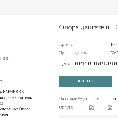
Опора двигателя
Артикул:
100
Производитель:
EM
ERRE
нет в налич
Цена:
03
КУПИТЬ
д: EMMERRE
а производителя:
На складе будет через:
нет
ия
Оплата:
енование: Опора
теля