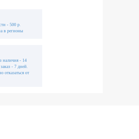
ти - 500 р.
а в регионы
з наличия - 14
заказ - 7 дней.
о отказаться от
йти в личный кабинет