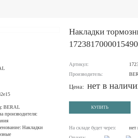
Накладки тормоз
1723817000015490
Артикул:
172
AL
Производитель:
BE
нет в налич
Цена:
82e15
д: BERAL
КУПИТЬ
а производителя:
ания
енование: Накладки
На складе будет через:
нет
озные
Оплата: