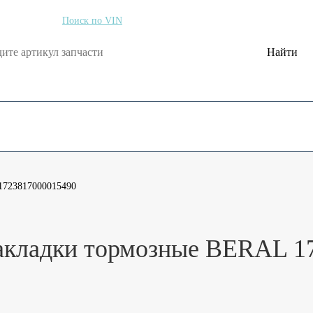
по артикулу
Поиск по VIN
Найти
Оформить возврат
Блог
Контакты
1723817000015490
кладки тормозные BERAL 1