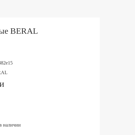
ные BERAL
382e15
RAL
ии
 в наличии