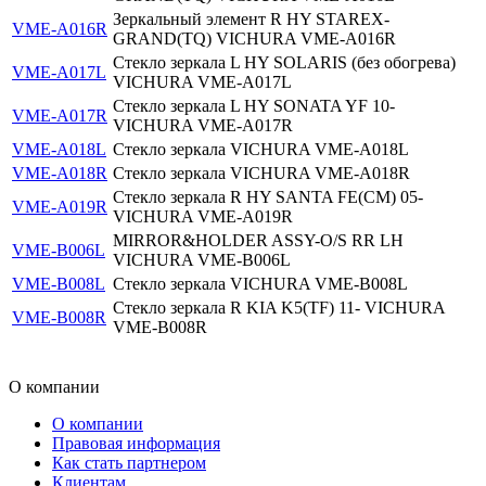
Зеркальный элемент R HY STAREX-
VME-A016R
GRAND(TQ) VICHURA VME-A016R
Стекло зеркала L HY SOLARIS (без обогрева)
VME-A017L
VICHURA VME-A017L
Стекло зеркала L HY SONATA YF 10-
VME-A017R
VICHURA VME-A017R
VME-A018L
Стекло зеркала VICHURA VME-A018L
VME-A018R
Стекло зеркала VICHURA VME-A018R
Стекло зеркала R HY SANTA FE(CM) 05-
VME-A019R
VICHURA VME-A019R
MIRROR&HOLDER ASSY-O/S RR LH
VME-B006L
VICHURA VME-B006L
VME-B008L
Стекло зеркала VICHURA VME-B008L
Стекло зеркала R KIA K5(TF) 11- VICHURA
VME-B008R
VME-B008R
О компании
О компании
Правовая информация
Как стать партнером
Клиентам