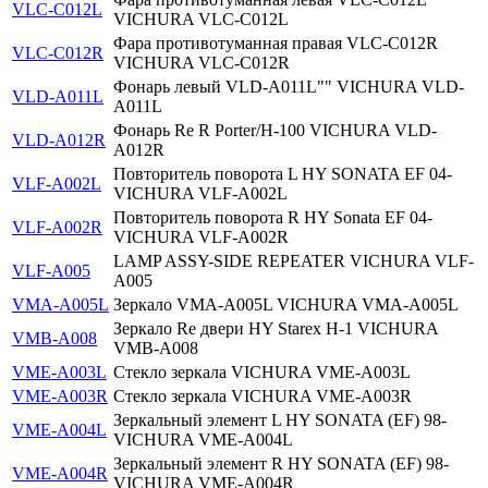
VLC-C012L
VICHURA VLC-C012L
Фара противотуманная правая VLC-C012R
VLC-C012R
VICHURA VLC-C012R
Фонарь левый VLD-A011L"" VICHURA VLD-
VLD-A011L
A011L
Фонарь Re R Porter/H-100 VICHURA VLD-
VLD-A012R
A012R
Повторитель поворота L HY SONATA EF 04-
VLF-A002L
VICHURA VLF-A002L
Повторитель поворота R HY Sonata EF 04-
VLF-A002R
VICHURA VLF-A002R
LAMP ASSY-SIDE REPEATER VICHURA VLF-
VLF-A005
A005
VMA-A005L
Зеркало VMA-A005L VICHURA VMA-A005L
Зеркало Re двери HY Starex H-1 VICHURA
VMB-A008
VMB-A008
VME-A003L
Стекло зеркала VICHURA VME-A003L
VME-A003R
Стекло зеркала VICHURA VME-A003R
Зеркальный элемент L HY SONATA (EF) 98-
VME-A004L
VICHURA VME-A004L
Зеркальный элемент R HY SONATA (EF) 98-
VME-A004R
VICHURA VME-A004R