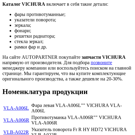
Каталог VICHURA
включает в себя такие детали:
фары противотуманные;
указатели поворота;
зеркала;
фонари;
решетки радиатора;
стекла зеркал;
рамки фар и др.
На сайте AUTOPARTNER покупайте
запчасти VICHURA
напрямую от производителя. Для подбора
позвоните
менеджеру компании или воспользуйтесь поиском на главной
странице. Мы гарантируем, что вы купите комплектующие
оригинального производства, а также дешевле на 20-30%.
Номенклатура продукции
Фара левая VLA-A006L"" VICHURA VLA-
VLA-A006L
A006L
Противотуманка VLA-A006R"" VICHURA
VLA-A006R
VLA-A006R
Указатель поворота Fr R HY HD72 VICHURA
VLB-A022R
VLB-A022R