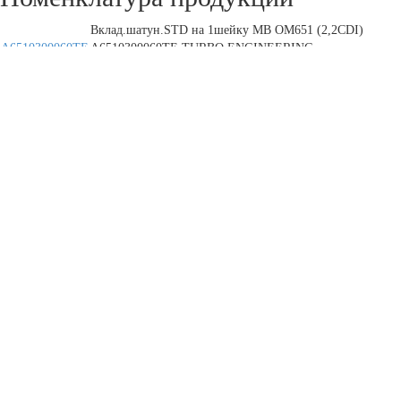
Вклад.шатун.STD на 1шейку MB OM651 (2,2CDI)
A6510300060TE
A6510300060TE TURBO ENGINEERING
A6510300060TE