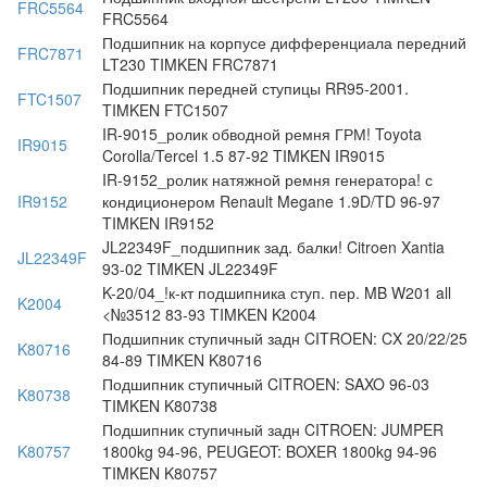
FRC5564
FRC5564
Подшипник на корпусе дифференциала передний
FRC7871
LT230 TIMKEN FRC7871
Подшипник передней ступицы RR95-2001.
FTC1507
TIMKEN FTC1507
IR-9015_ролик обводной ремня ГРМ! Toyota
IR9015
Corolla/Tercel 1.5 87-92 TIMKEN IR9015
IR-9152_ролик натяжной ремня генератора! с
IR9152
кондиционером Renault Megane 1.9D/TD 96-97
TIMKEN IR9152
JL22349F_подшипник зад. балки! Citroen Xantia
JL22349F
93-02 TIMKEN JL22349F
K-20/04_!к-кт подшипника ступ. пер. MB W201 all
K2004
<№3512 83-93 TIMKEN K2004
Подшипник ступичный задн CITROEN: CX 20/22/25
K80716
84-89 TIMKEN K80716
Подшипник ступичный CITROEN: SAXO 96-03
K80738
TIMKEN K80738
Подшипник ступичный задн CITROEN: JUMPER
K80757
1800kg 94-96, PEUGEOT: BOXER 1800kg 94-96
TIMKEN K80757