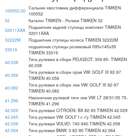
Сальник хвостовика дифференциала TIMKEN
100552,00
100552
32
Каталог TIMKEN - Ролики TIMKEN 32
Подшипник задней ступицы комплект TIMKEN
32011XAA
32011XAA
32222M
Подшипник ступицы колеса TIMKEN 32222M
подшипник ступицы роликовый 095х145х39
33019
TIMKEN 33019
Тяга рулевая в сборе PEUGEOT: 309 85- TIMKEN
40.038
40.038
Тяга рулевая в сборе прав VW: GOLF III 92-97
40.056
TIMKEN 40.056
Тяга рулевая в сборе лев VW: GOLF III 92-97
40.082
TIMKEN 40.082
Наконечник рулевой тяги лев VW: LT 28/31/35 75-
41.296
TIMKEN 41.296
42.029
Тяга рулевая CITROEN: BX 82-93 TIMKEN 42.029
42.045
Тяга рулевая VW: GOLF I с г/у TIMKEN 42.045
42.058
Тяга рулевая VOLVO: 740-940 TIMKEN 42.058
42.064
Тяга рулевая BMW: 3 82-90 TIMKEN 42.064