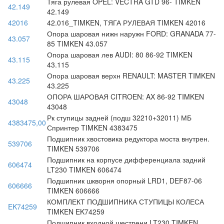
Тяга рулевая OPEL: VECTRA GTD 96- TIMKEN
42.149
42.149
42016
42.016_TIMKEN, ТЯГА РУЛЕВАЯ TIMKEN 42016
Опора шаровая нижн наружн FORD: GRANADA 77-
43.057
85 TIMKEN 43.057
Опора шаровая лев AUDI: 80 86-92 TIMKEN
43.115
43.115
Опора шаровая верхн RENAULT: MASTER TIMKEN
43.225
43.225
ОПОРА ШАРОВАЯ CITROEN: AX 86-92 TIMKEN
43048
43048
Рк ступицы задней (подш 32210+32011) МБ
4383475,00
Спринтер TIMKEN 4383475
Подшипник хвостовика редуктора моста внутрен.
539706
TIMKEN 539706
Подшипник на корпусе дифференциала задний
606474
LT230 TIMKEN 606474
Подшипник шкворня опорный LRD1, DEF87-06
606666
TIMKEN 606666
КОМПЛЕКТ ПОДШИПНИКА СТУПИЦЫ КОЛЕСА
EK74259
TIMKEN EK74259
Подшипник входной шестрени LT230 TIMKEN