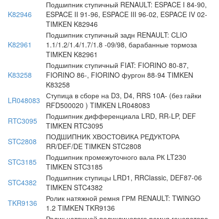
Подшипник ступичный RENAULT: ESPACE I 84-90,
K82946
ESPACE II 91-96, ESPACE III 96-02, ESPACE IV 02-
TIMKEN K82946
Подшипник ступичный задн RENAULT: CLIO
K82961
1.1/1.2/1.4/1.7/1.8 -09/98, барабанные тормоза
TIMKEN K82961
Подшипник ступичный FIAT: FIORINO 80-87,
K83258
FIORINO 86-, FIORINO фургон 88-94 TIMKEN
K83258
Ступица в сборе на D3, D4, RRS 10A- (без гайки
LR048083
RFD500020 ) TIMKEN LR048083
Подшипник дифференциала LRD, RR-LP, DEF
RTC3095
TIMKEN RTC3095
ПОДШИПНИК ХВОСТОВИКА РЕДУКТОРА
STC2808
RR/DEF/DE TIMKEN STC2808
Подшипник промежуточного вала РК LT230
STC3185
TIMKEN STC3185
Подшипник ступицы LRD1, RRClassic, DEF87-06
STC4382
TIMKEN STC4382
Ролик натяжной ремня ГРМ RENAULT: TWINGO
TKR9136
1.2 TIMKEN TKR9136
Ролик натяжной поликлинового ремня генератора,