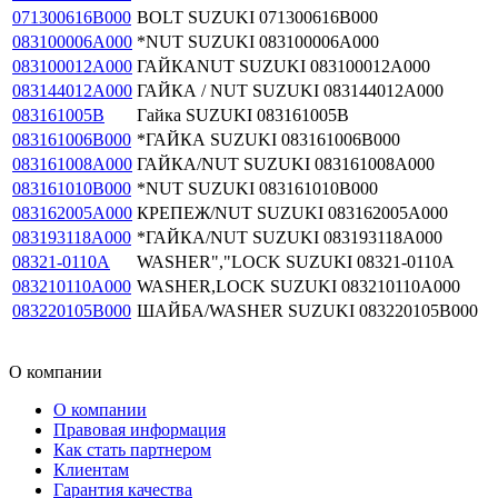
071300616B000
BOLT SUZUKI 071300616B000
083100006A000
*NUT SUZUKI 083100006A000
083100012A000
ГАЙКАNUT SUZUKI 083100012A000
083144012A000
ГАЙКА / NUT SUZUKI 083144012A000
083161005B
Гайка SUZUKI 083161005B
083161006B000
*ГАЙКА SUZUKI 083161006B000
083161008A000
ГАЙКА/NUT SUZUKI 083161008A000
083161010B000
*NUT SUZUKI 083161010B000
083162005A000
КРЕПЕЖ/NUT SUZUKI 083162005A000
083193118A000
*ГАЙКА/NUT SUZUKI 083193118A000
08321-0110A
WASHER","LOCK SUZUKI 08321-0110A
083210110A000
WASHER,LOCK SUZUKI 083210110A000
083220105B000
ШАЙБА/WASHER SUZUKI 083220105B000
О компании
О компании
Правовая информация
Как стать партнером
Клиентам
Гарантия качества