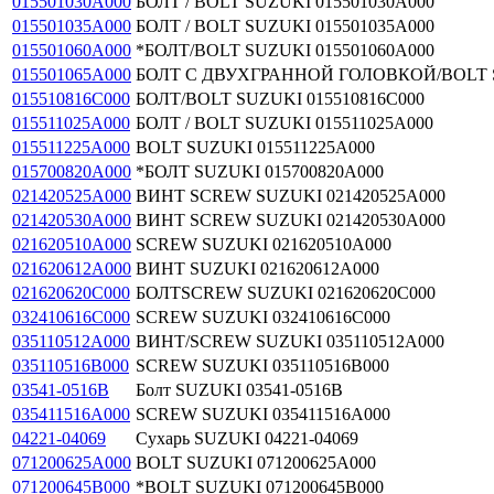
015501030A000
БОЛТ / BOLT SUZUKI 015501030A000
015501035A000
БОЛТ / BOLT SUZUKI 015501035A000
015501060A000
*БОЛТ/BOLT SUZUKI 015501060A000
015501065A000
БОЛТ С ДВУХГРАННОЙ ГОЛОВКОЙ/BOLT S
015510816C000
БОЛТ/BOLT SUZUKI 015510816C000
015511025A000
БОЛТ / BOLT SUZUKI 015511025A000
015511225A000
BOLT SUZUKI 015511225A000
015700820A000
*БОЛТ SUZUKI 015700820A000
021420525A000
ВИНТ SCREW SUZUKI 021420525A000
021420530A000
ВИНТ SCREW SUZUKI 021420530A000
021620510A000
SCREW SUZUKI 021620510A000
021620612A000
ВИНТ SUZUKI 021620612A000
021620620C000
БОЛТSCREW SUZUKI 021620620C000
032410616C000
SCREW SUZUKI 032410616C000
035110512A000
ВИНТ/SCREW SUZUKI 035110512A000
035110516B000
SCREW SUZUKI 035110516B000
03541-0516B
Болт SUZUKI 03541-0516B
035411516A000
SCREW SUZUKI 035411516A000
04221-04069
Сухарь SUZUKI 04221-04069
071200625A000
BOLT SUZUKI 071200625A000
071200645B000
*BOLT SUZUKI 071200645B000