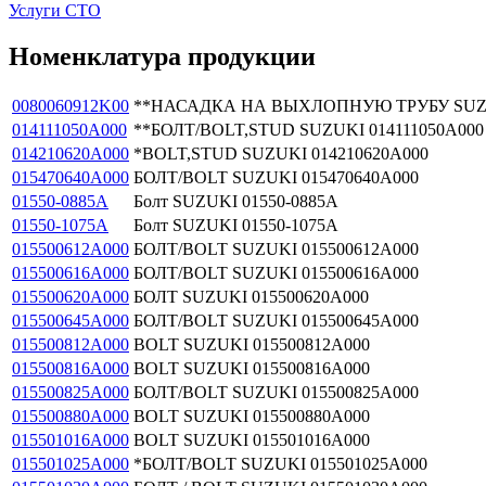
Услуги СТО
Номенклатура продукции
0080060912K00
**НАСАДКА НА ВЫХЛОПНУЮ ТРУБУ SUZUK
014111050A000
**БОЛТ/BOLT,STUD SUZUKI 014111050A000
014210620A000
*BOLT,STUD SUZUKI 014210620A000
015470640A000
БОЛТ/BOLT SUZUKI 015470640A000
01550-0885A
Болт SUZUKI 01550-0885A
01550-1075A
Болт SUZUKI 01550-1075A
015500612A000
БОЛТ/BOLT SUZUKI 015500612A000
015500616A000
БОЛТ/BOLT SUZUKI 015500616A000
015500620A000
БОЛТ SUZUKI 015500620A000
015500645A000
БОЛТ/BOLT SUZUKI 015500645A000
015500812A000
BOLT SUZUKI 015500812A000
015500816A000
BOLT SUZUKI 015500816A000
015500825A000
БОЛТ/BOLT SUZUKI 015500825A000
015500880A000
BOLT SUZUKI 015500880A000
015501016A000
BOLT SUZUKI 015501016A000
015501025A000
*БОЛТ/BOLT SUZUKI 015501025A000