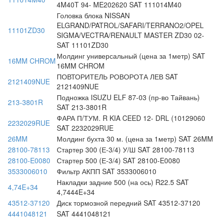
4M40T 94- ME202620 SAT 111014M40
Головка блока NISSAN
ELGRAND/PATROL/SAFARI/TERRANO2/OPEL
11101ZD30
SIGMA/VECTRA/RENAULT MASTER ZD30 02-
SAT 11101ZD30
Молдинг универсальный (цена за 1метр) SAT
16MM CHROM
16MM CHROM
ПОВТОРИТЕЛЬ РОВОРОТА ЛЕВ SAT
2121409NUE
2121409NUE
Подножка ISUZU ELF 87-03 (пр-во Тайвань)
213-3801R
SAT 213-3801R
ФАРА П/ТУМ. R KIA CEED 12- DRL (10129060
2232029RUE
SAT 2232029RUE
26MM
Молдинг бухта 30 м. (цена за 1метр) SAT 26MM
28100-78113
Стартер 300 (Е-3/4) У/Ш SAT 28100-78113
28100-E0080
Стартер 500 (Е-3/4) SAT 28100-E0080
3533006010
Фильтр АКПП SAT 3533006010
Накладки задние 500 (на ось) R22.5 SAT
4,74E+34
4,7444E+34
43512-37120
Диск тормозной передний SAT 43512-37120
4441048121
SAT 4441048121