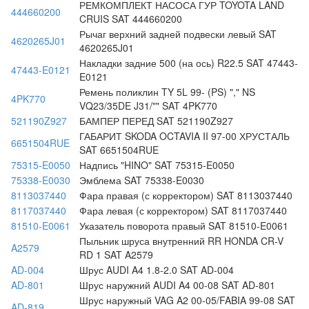
РЕМКОМПЛЕКТ НАСОСА ГУР TOYOTA LAND
444660200
CRUIS SAT 444660200
Рычаг верхний задней подвески левый SAT
4620265J01
4620265J01
Накладки задние 500 (на ось) R22.5 SAT 47443-
47443-E0121
E0121
Ремень поликлин TY 5L 99- (PS) "," NS
4PK770
VQ23/35DE J31/"" SAT 4PK770
521190Z927
БАМПЕР ПЕРЕД SAT 521190Z927
ГАБАРИТ SKODA OCTAVIA II 97-00 ХРУСТАЛЬ
6651504RUE
SAT 6651504RUE
75315-E0050
Надпись "HINO" SAT 75315-E0050
75338-E0030
Эмблема SAT 75338-E0030
8113037440
Фара правая (с корректором) SAT 8113037440
8117037440
Фара левая (с корректором) SAT 8117037440
81510-E0061
Указатель поворота правый SAT 81510-E0061
Пыльник шруса внутренний RR HONDA CR-V
A2579
RD 1 SAT A2579
AD-004
Шрус AUDI A4 1.8-2.0 SAT AD-004
AD-801
Шрус наружний AUDI A4 00-08 SAT AD-801
Шрус наружный VAG A2 00-05/FABIA 99-08 SAT
AD-819