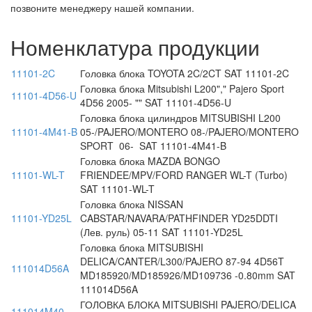
позвоните менеджеру нашей компании.
Номенклатура продукции
11101-2C
Головка блока TOYOTA 2C/2CT SAT 11101-2C
Головка блока Mitsubishi L200"," Pajero Sport
11101-4D56-U
4D56 2005- "" SAT 11101-4D56-U
Головка блока цилиндров MITSUBISHI L200
11101-4M41-B
05-/PAJERO/MONTERO 08-/PAJERO/MONTERO
SPORT 06- SAT 11101-4M41-B
Головка блока MAZDA BONGO
11101-WL-T
FRIENDEE/MPV/FORD RANGER WL-T (Turbo)
SAT 11101-WL-T
Головка блока NISSAN
11101-YD25L
CABSTAR/NAVARA/PATHFINDER YD25DDTI
(Лев. руль) 05-11 SAT 11101-YD25L
Головка блока MITSUBISHI
DELICA/CANTER/L300/PAJERO 87-94 4D56T
111014D56A
MD185920/MD185926/MD109736 -0.80mm SAT
111014D56A
ГОЛОВКА БЛОКА MITSUBISHI PAJERO/DELICA
111014M40