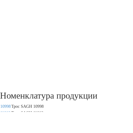
Номенклатура продукции
10998
Трос SAGH 10998
11012
Трос SAGH 11012
11013
Трос SAGH 11013
11068
Трос SAGH 11068
12756
Трос SAGH 12756