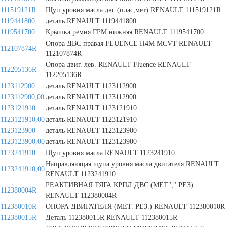
111519121R
Щуп уровня масла двс (плас,мет) RENAULT 111519121R
1119441800
деталь RENAULT 1119441800
1119541700
Крышка ремня ГРМ нижняя RENAULT 1119541700
Опора ДВС правая FLUENCE H4M MCVT RENAULT
112107874R
112107874R
Опора двиг. лев. RENAULT Fluence RENAULT
112205136R
112205136R
1123112900
деталь RENAULT 1123112900
1123112900,00
деталь RENAULT 1123112900
1123121910
деталь RENAULT 1123121910
1123121910,00
деталь RENAULT 1123121910
1123123900
деталь RENAULT 1123123900
1123123900,00
деталь RENAULT 1123123900
1123241910
Щуп уровня масла RENAULT 1123241910
Направляющая щупа уровня масла двигателя RENAULT
1123241910,00
RENAULT 1123241910
РЕАКТИВНАЯ ТЯГА КРПЛ ДВС (МЕТ"," РЕЗ)
112380004R
RENAULT 112380004R
112380010R
ОПОРА ДВИГАТЕЛЯ (МЕТ. РЕЗ.) RENAULT 112380010R
112380015R
Деталь 112380015R RENAULT 112380015R