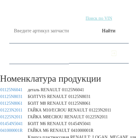
Поиск по артикулу
Поиск по VIN
Найти
Номенклатура продукции
01125N6041
деталь RENAULT 01125N6041
01125N8031
БОЛТVIS RENAULT 01125N8031
01125N8061
БОЛТ М8 RENAULT 01125N8061
01223N2011
ГАЙКА М10/ECROU RENAULT 01223N2011
01225N2011
ГАЙКА М8ECROU RENAULT 01225N2011
01454N5041
БОЛТ М6 RENAULT 01454N5041
041000001R
ГАЙКА М6 RENAULT 041000001R
Клипса пластмассовая RENAULT: LOGAN, MEGANE для