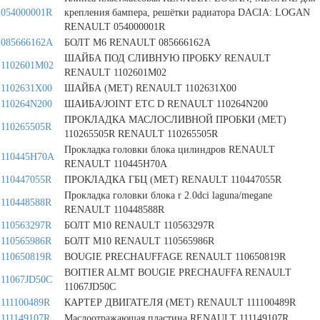
054000001R
крепления бампера, решётки радиатора DACIA: LOGAN
RENAULT 054000001R
085666162A
БОЛТ М6 RENAULT 085666162A
ШАЙБА ПОД СЛИВНУЮ ПРОБКУ RENAULT
1102601M02
RENAULT 1102601M02
1102631X00
ШАЙБА (МЕТ) RENAULT 1102631X00
110264N200
ШАИБА/JOINT ETC D RENAULT 110264N200
ПРОКЛАДКА МАСЛОСЛИВНОЙ ПРОБКИ (МЕТ)
110265505R
110265505R RENAULT 110265505R
Прокладка головки блока цилиндров RENAULT
110445H70A
RENAULT 110445H70A
110447055R
ПРОКЛАДКА ГБЦ (МЕТ) RENAULT 110447055R
Прокладка головки блока r 2.0dci laguna/megane
110448588R
RENAULT 110448588R
110563297R
БОЛТ М10 RENAULT 110563297R
110565986R
БОЛТ М10 RENAULT 110565986R
110650819R
BOUGIE PRECHAUFFAGE RENAULT 110650819R
BOITIER ALMT BOUGIE PRECHAUFFA RENAULT
11067JD50C
11067JD50C
111100489R
КАРТЕР ДВИГАТЕЛЯ (МЕТ) RENAULT 111100489R
111149107R
Маслоотражающая пластина RENAULT 111149107R