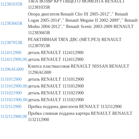
ТЯГА ВОЗВР КРУТЯЩЕГО МОМЕНТА RENAULT
112381035R
112381035R
Опора двигателя Renault Clio III 2005-2012"," Renault
Logan 2005-2014"," Renault Megane II 2002-2009"," Renault
112383665R
Modus 2004-2012"," Renault Scenic 2003-2009 RENAULT
112383665R
РЕАКТИВНАЯ ТЯГА ДВС (МЕТ,РЕЗ) RENAULT
112387053R
112387053R
1124112900
деталь RENAULT 1124112900
1124112900,00
деталь RENAULT 1124112900
Клипса пластмассовая RENAULT NISSAN RENAULT
11296AG000
11296AG000
1131012900
деталь RENAULT 1131012900
1131012900,00
деталь RENAULT 1131012900
1131021900
деталь RENAULT 1131021900
1131021900,00
деталь RENAULT 1131021900
1132112900
Пробка поддона двигателя RENAULT 1132112900
Пробка сливная поддона картера RENAULT RENAULT
1132112900,00
1132112900