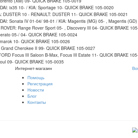
Sorento (XM) 09- QUICK BRAKE 105-0019
I: ix35 10- / KIA: Sportage 10- QUICK BRAKE 105-0020
A: DUSTER 10 - RENAULT: DUSTER 11- QUICK BRAKE 105-0021
I: Sonata IV 01-04/ 98-01 / KIA: Magentis (MG) 05- , Magentis (G
OVER: Range Rover Sport 05- , Discovery III 04- QUICK BRAKE 105
Cerato 05-/ 04- QUICK BRAKE 105-0024
Amarok 10- QUICK BRAKE 105-0026
 Grand Cherokee II 99- QUICK BRAKE 105-0027
ORD Focus III Saloon B-Max, Focus III Estate 11- QUICK BRAKE 105
Soul 09- QUICK BRAKE 105-0035
Интернет-магазин
Во
Помощь
Регистрация
Новости
Блог
Контакты