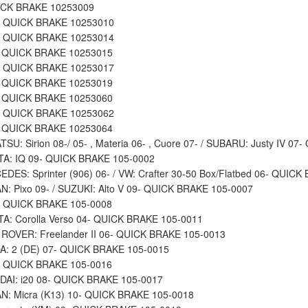
CK BRAKE 10253009
к QUICK BRAKE 10253010
к QUICK BRAKE 10253014
а QUICK BRAKE 10253015
к QUICK BRAKE 10253017
а QUICK BRAKE 10253019
а QUICK BRAKE 10253060
к QUICK BRAKE 10253062
а QUICK BRAKE 10253064
U: Sirion 08-/ 05- , Materia 06- , Cuore 07- / SUBARU: Justy IV 0
TA: IQ 09- QUICK BRAKE 105-0002
ES: Sprinter (906) 06- / VW: Crafter 30-50 Box/Flatbed 06- QUIC
: Pixo 09- / SUZUKI: Alto V 09- QUICK BRAKE 105-0007
к QUICK BRAKE 105-0008
A: Corolla Verso 04- QUICK BRAKE 105-0011
ROVER: Freelander II 06- QUICK BRAKE 105-0013
A: 2 (DE) 07- QUICK BRAKE 105-0015
к QUICK BRAKE 105-0016
DAI: i20 08- QUICK BRAKE 105-0017
N: Micra (K13) 10- QUICK BRAKE 105-0018