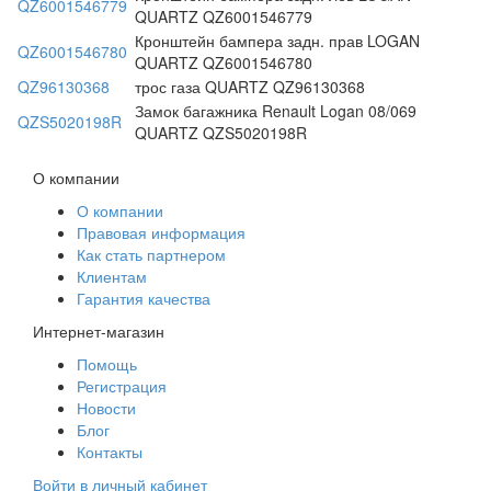
QZ6001546779
QUARTZ QZ6001546779
Кронштейн бампера задн. прав LOGAN
QZ6001546780
QUARTZ QZ6001546780
QZ96130368
трос газа QUARTZ QZ96130368
Замок багажника Renault Logan 08/069
QZS5020198R
QUARTZ QZS5020198R
О компании
О компании
Правовая информация
Как стать партнером
Клиентам
Гарантия качества
Интернет-магазин
Помощь
Регистрация
Новости
Блог
Контакты
Войти в личный кабинет