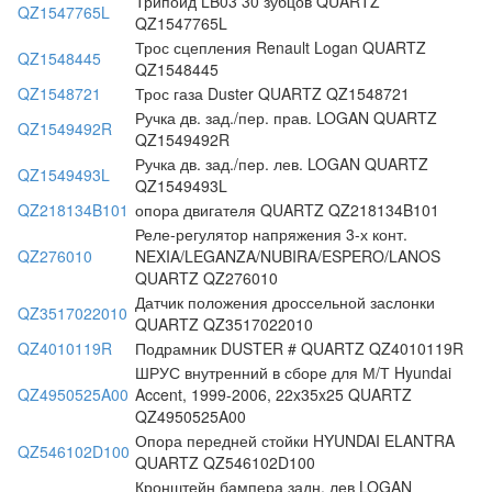
Трипойд LB03 30 зубцов QUARTZ
QZ1547765L
QZ1547765L
Трос сцепления Renault Logan QUARTZ
QZ1548445
QZ1548445
QZ1548721
Трос газа Duster QUARTZ QZ1548721
Ручка дв. зад./пер. прав. LOGAN QUARTZ
QZ1549492R
QZ1549492R
Ручка дв. зад./пер. лев. LOGAN QUARTZ
QZ1549493L
QZ1549493L
QZ218134B101
опора двигателя QUARTZ QZ218134B101
Реле-регулятор напряжения 3-х конт.
QZ276010
NEXIA/LEGANZA/NUBIRA/ESPERO/LANOS
QUARTZ QZ276010
Датчик положения дроссельной заслонки
QZ3517022010
QUARTZ QZ3517022010
QZ4010119R
Подрамник DUSTER # QUARTZ QZ4010119R
ШРУС внутренний в сборе для М/Т Hyundai
QZ4950525A00
Accent, 1999-2006, 22x35x25 QUARTZ
QZ4950525A00
Опора передней стойки HYUNDAI ELANTRA
QZ546102D100
QUARTZ QZ546102D100
Кронштейн бампера задн. лев LOGAN