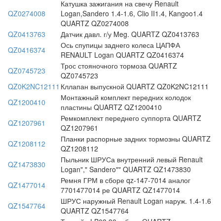
Катушка зажигания на свечу Renault
QZ0274008
Logan,Sandero 1.4-1.6, Clio II1.4, Kangoo1.4
QUARTZ QZ0274008
QZ0413763
Датчик давл. г/у Meg. QUARTZ QZ0413763
Ось спупицы заднего колеса ЦАПФА
QZ0416374
RENAULT Logan QUARTZ QZ0416374
Трос стояночного тормоза QUARTZ
QZ0745723
QZ0745723
QZ0K2NC12111
Кллапан выпускной QUARTZ QZ0K2NC12111
Монтажный комплект передних колодок
QZ1200410
пластины QUARTZ QZ1200410
Ремкомплект переднего суппорта QUARTZ
QZ1207961
QZ1207961
Планки распорные задних тормозны QUARTZ
QZ1208112
QZ1208112
Пыльник ШРУСа внутренний левый Renault
QZ1473830
Logan"," Sandero"" QUARTZ QZ1473830
Ремня ГРМ в сборе qz-147-7014 аналог
QZ1477014
7701477014 ре QUARTZ QZ1477014
ШРУС наружный Renault Logan наруж. 1.4-1.6
QZ1547764
QUARTZ QZ1547764