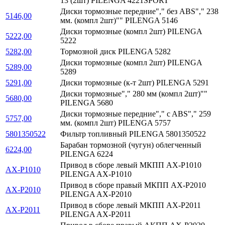
13 (2шт) PILENGA 4221SPORT
Диски тормозные передние"," без ABS"," 238
5146,00
мм. (компл 2шт)"" PILENGA 5146
Диски тормозные (компл 2шт) PILENGA
5222,00
5222
5282,00
Тормозной диск PILENGA 5282
Диски тормозные (компл 2шт) PILENGA
5289,00
5289
5291,00
Диски тормозные (к-т 2шт) PILENGA 5291
Диски тормозные"," 280 мм (компл 2шт)""
5680,00
PILENGA 5680
Диски тормозные передние"," c ABS"," 259
5757,00
мм. (компл 2шт) PILENGA 5757
5801350522
Фильтр топливный PILENGA 5801350522
Барабан тормозной (чугун) облегченный
6224,00
PILENGA 6224
Привод в сборе левый МКПП AX-P1010
AX-P1010
PILENGA AX-P1010
Привод в сборе правый МКПП AX-P2010
AX-P2010
PILENGA AX-P2010
Привод в сборе левый МКПП AX-P2011
AX-P2011
PILENGA AX-P2011