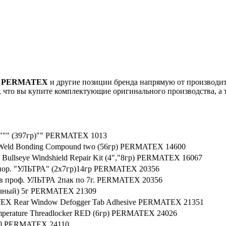
зку PERMATEX
и другие позиции бренда напрямую от производит
, что вы купите комплектующие оригинального производства, а 
"" (397гр)"" PERMATEX 1013
 Weld Bonding Compound two (56гр) PERMATEX 14600
ullseye Windshield Repair Kit (4","8гр) PERMATEX 16067
пор. "УЛЬТРА" (2x7гр)14гр PERMATEX 20356
ов проф. УЛЬТРА 2пак по 7г. PERMATEX 20356
очный) 5г PERMATEX 21309
TEX Rear Window Defogger Tab Adhesive PERMATEX 21351
erature Threadlocker RED (6гр) PERMATEX 24026
110 PERMATEX 24110