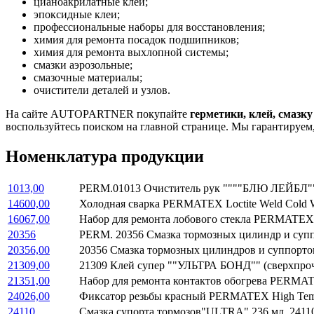
цианоакрилатные клеи;
эпоксидные клеи;
профессиональные наборы для восстановления;
химия для ремонта посадок подшипников;
химия для ремонта выхлопной системы;
смазки аэрозольные;
смазочные материалы;
очистители деталей и узлов.
На сайте AUTOPARTNER покупайте
герметики, клей, сма
воспользуйтесь поиском на главной странице. Мы гарантируем
Номенклатура продукции
1013,00
PERM.01013 Очиститель рук """"БЛЮ ЛЕЙБЛ""
14600,00
Холодная сварка PERMATEX Loctite Weld Cold
16067,00
Набор для ремонта лобового стекла PERMATEX B
20356
PERM. 20356 Смазка тормозных цилиндр и суп
20356,00
20356 Смазка тормозных цилиндров и суппорт
21309,00
21309 Клей супер ""УЛЬТРА БОНД"" (сверхпр
21351,00
Набор для ремонта контактов обогрева PERMA
24026,00
Фиксатор резьбы красный PERMATEX High Temp
24110
Смазка супорта тормозов"ULTRA" 236 мл. 24