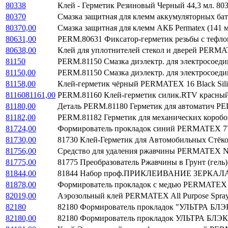
80338
Клей - Герметик Резиновый Черный 44,3 мл. 
80370
Смазка защитная для клемм аккумуляторных бат
80370,00
Смазка защитная для клемм АКБ Permatex (14
80631,00
PERM.80631 Фиксатор-герметик резьбы с теф
80638,00
Клей для уплотнителей стекол и дверей PERMAT
81150
PERM.81150 Смазка диэлектр. для электросоед
81150,00
PERM.81150 Смазка диэлектр. для электросоед
81158,00
Клей-герметик чёрный PERMATEX 16 Black Sili
8116081161,00
PERM.81160 Клей-герметик силик.RTV красны
81180,00
Деталь PERM.81180 Геpметик для автоматич 
81182,00
PERM.81182 Герметик для механических короб
81724,00
Формирователь прокладок синий PERMATEX 77 B
81730,00
81730 Клей-Герметик для Автомобильных 
81756,00
Средство для удаления ржавчины PERMATEX Na
81775,00
81775 Преобразователь Ржавчины в Грунт (гел
81844,00
81844 Набор проф.ПРИКЛЕИВАНИЕ ЗЕРКАЛ
81878,00
Формирователь прокладок с медью PERMATEX 
82019,00
Аэрозольный клей PERMATEX All Purpose Spra
82180
82180 Формирователь прокладок "УЛЬТРА БЛЭ
82180,00
82180 Формирователь прокладок УЛЬТРА БЛЭ