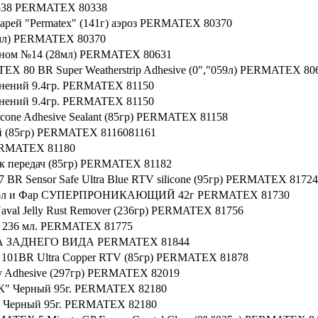
80338 PERMATEX 80338
арей "Permatex" (141г) аэроз PERMATEX 80370
1 мл) PERMATEX 80370
лоном №14 (28мл) PERMATEX 80631
EX 80 BR Super Weatherstrip Adhesive (0","059л) PERMATEX 80
инений 9.4гр. PERMATEX 81150
инений 9.4гр. PERMATEX 81150
cone Adhesive Sealant (85гр) PERMATEX 81158
й (85гр) PERMATEX 8116081161
PERMATEX 81180
ок передач (85гр) PERMATEX 81182
R Sensor Safe Ultra Blue RTV silicone (95гр) PERMATEX 81724
Стёкол и Фар СУПЕРПРОНИКАЮЩИЙ 42г PERMATEX 81730
val Jelly Rust Remover (236гр) PERMATEX 81756
ь) 236 мл. PERMATEX 81775
А ЗАДНЕГО ВИДА PERMATEX 81844
101BR Ultra Copper RTV (85гр) PERMATEX 81878
y Adhesive (297гр) PERMATEX 82019
К" Черный 95г. PERMATEX 82180
К Черный 95г. PERMATEX 82180