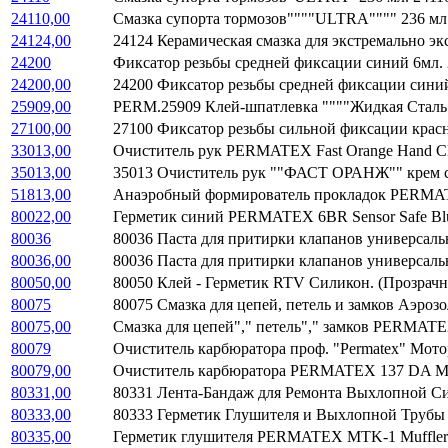
24110,00
Смазка супорта тормозов""""ULTRA"""" 236 м
24124,00
24124 Керамическая смазка для экстремально э
24200
Фиксатор резьбы средней фиксации синий 6мл
24200,00
24200 Фиксатор резьбы средней фиксации син
25909,00
PERM.25909 Клей-шпатлевка """"Жидкая Сталь
27100,00
27100 Фиксатор резьбы сильной фиксации кра
33013,00
Очиститель рук PERMATEX Fast Orange Hand C
35013,00
35013 Очиститель рук ""ФАСТ ОРАНЖ"" крем с
51813,00
Анаэробный формирователь прокладок PERMATEX
80022,00
Герметик синий PERMATEX 6BR Sensor Safe Blu
80036
80036 Паста для притирки клапанов универсал
80036,00
80036 Паста для притирки клапанов универсал
80050,00
80050 Клей - Герметик RTV Силикон. (Прозра
80075
80075 Смазка для цепей, петель и замков Аэро
80075,00
Смазка для цепей"," петель"," замков PERMAT
80079
Очиститель карбюратора проф. "Permatex" Мот
80079,00
Очиститель карбюратора PERMATEX 137 DA Mot
80331,00
80331 Лента-Бандаж для Ремонта Выхлопной 
80333,00
80333 Герметик Глушителя и Выхлопной Трубы
80335,00
Герметик глушителя PERMATEX MTK-1 Muffler 