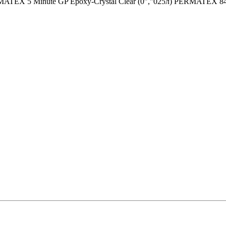
EX 5 Minute GP Epoxy-Crystal Clear (0","025л) PERMATEX 8