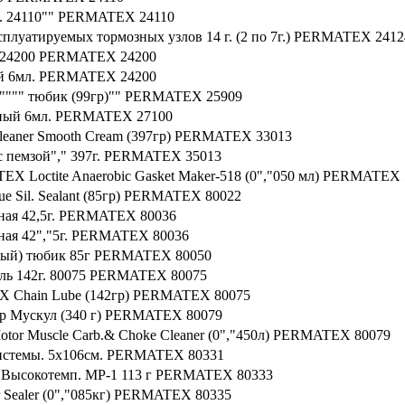
л. 24110"" PERMATEX 24110
ксплуатируемых тормозных узлов 14 г. (2 по 7г.) PERMATEX 2412
. 24200 PERMATEX 24200
ий 6мл. PERMATEX 24200
"""" тюбик (99гр)"" PERMATEX 25909
сный 6мл. PERMATEX 27100
leaner Smooth Cream (397гр) PERMATEX 33013
 пемзой"," 397г. PERMATEX 35013
 Loctite Anaerobic Gasket Maker-518 (0","050 мл) PERMATEX
e Sil. Sealant (85гр) PERMATEX 80022
ьная 42,5г. PERMATEX 80036
ьная 42","5г. PERMATEX 80036
чный) тюбик 85г PERMATEX 80050
золь 142г. 80075 PERMATEX 80075
EX Chain Lube (142гр) PERMATEX 80075
ор Мускул (340 г) PERMATEX 80079
or Muscle Carb.& Choke Cleaner (0","450л) PERMATEX 80079
Системы. 5х106см. PERMATEX 80331
 Высокотемп. MР-1 113 г PERMATEX 80333
Sealer (0","085кг) PERMATEX 80335