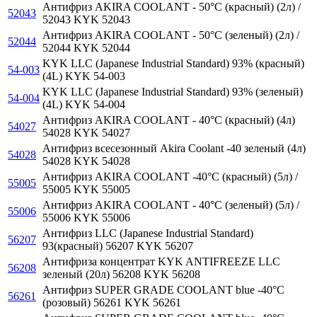
Антифриз AKIRA COOLANT - 50°C (красный) (2л) /
52043
52043 KYK 52043
Антифриз AKIRA COOLANT - 50°C (зеленый) (2л) /
52044
52044 KYK 52044
KYK LLC (Japanese Industrial Standard) 93% (красный)
54-003
(4L) KYK 54-003
KYK LLC (Japanese Industrial Standard) 93% (зеленый)
54-004
(4L) KYK 54-004
Антифриз AKIRA COOLANT - 40°C (красный) (4л)
54027
54028 KYK 54027
Антифриз всесезонный Akira Coolant -40 зеленый (4л)
54028
54028 KYK 54028
Антифриз AKIRA COOLANT -40°C (красный) (5л) /
55005
55005 KYK 55005
Антифриз AKIRA COOLANT - 40°C (зеленый) (5л) /
55006
55006 KYK 55006
Антифриз LLC (Japanese Industrial Standard)
56207
93(красный) 56207 KYK 56207
Антифриза концентрат KYK ANTIFREEZE LLC
56208
зеленый (20л) 56208 KYK 56208
Антифриз SUPER GRADE COOLANT blue -40°C
56261
(розовый) 56261 KYK 56261