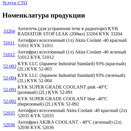
Услуги СТО
Номенклатура продукции
Антитечь (для устранения течи в радиаторе) KYK
33204
RADIATOR STOP LEAK (200мл) 33204 KYK 33204
Антифриз всесезонный (1л) Akira Coolant -40 красный
51011
51011 KYK 51011
Антифриз всесезонный (1л) Akira Coolant -40 зеленый
51012
51012 KYK 51012
KYK LLC (Japanese Industrial Standard) 93% (красный)
52-003
(2L) KYK 52-003
KYK LLC (Japanese Industrial Standard) 93% (зеленый)
52-004
(2L) KYK 52-004
KYK SUPER GRADE COOLANT pink -40°C
52-091
(розовый) (2L) KYK 52-091
KYK SUPER GRADE COOLANT blue -40°C
52-092
(бирюзовый) (2L) KYK 52-092
Антифриз всесезонный Akira Coolant -40 красный (2л)
52035
52035 KYK 52035
Антифриз AKIRA COOLANT - 40°C (зеленый) (2л)
52036
52036 KYK 52036