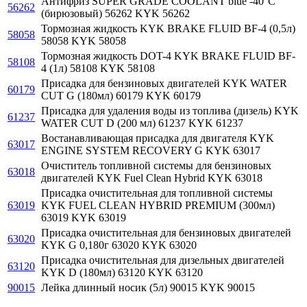
Антифриз SUPER GRADE COOLANT blue -40°C
56262
(бирюзовый) 56262 KYK 56262
Тормозная жидкость KYK BRAKE FLUID BF-4 (0,5л)
58058
58058 KYK 58058
Тормозная жидкость DOT-4 KYK BRAKE FLUID BF-
58108
4 (1л) 58108 KYK 58108
Присадка для бензиновых двигателей KYK WATER
60179
CUT G (180мл) 60179 KYK 60179
Присадка для удаления воды из топлива (дизель) KYK
61237
WATER CUT D (200 мл) 61237 KYK 61237
Востанавливающая присадка для двигателя KYK
63017
ENGINE SYSTEM RECOVERY G KYK 63017
Очиститель топливной системы для бензиновых
63018
двигателей KYK Fuel Clean Hybrid KYK 63018
Присадка очистительная для топливной системы
63019
KYK FUEL CLEAN HYBRID PREMIUM (300мл)
63019 KYK 63019
Присадка очистительная для бензиновых двигателей
63020
KYK G 0,180г 63020 KYK 63020
Присадка очистительная для дизельных двигателей
63120
KYK D (180мл) 63120 KYK 63120
90015
Лейка длинный носик (5л) 90015 KYK 90015