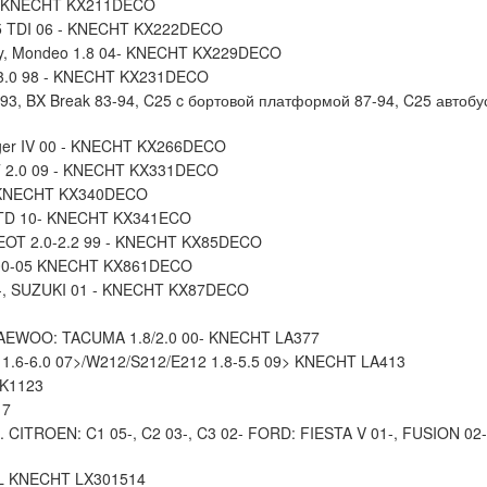
07 KNECHT KX211DECO
5 TDI 06 - KNECHT KX222DECO
xy, Mondeo 1.8 04- KNECHT KX229DECO
-3.0 98 - KNECHT KX231DECO
3, BX Break 83-94, C25 c бортовой платформой 87-94, C25 автобус 
er IV 00 - KNECHT KX266DECO
 2.0 09 - KNECHT KX331DECO
- KNECHT KX340DECO
0TD 10- KNECHT KX341ECO
EOT 2.0-2.2 99 - KNECHT KX85DECO
4 00-05 KNECHT KX861DECO
 -, SUZUKI 01 - KNECHT KX87DECO
 DAEWOO: TACUMA 1.8/2.0 00- KNECHT LA377
1.6-6.0 07>/W212/S212/E212 1.8-5.5 09> KNECHT LA413
K1123
17
 CITROEN: C1 05-, C2 03-, C3 02- FORD: FIESTA V 01-, FUSION 02-
L KNECHT LX301514