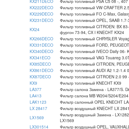
KX211DECO
Фильтр топливный PSA C5 08 -, 4
KX222DECO
Фильтр топливный VW CRAFTER 2.
KX229DECO
Фильтр топливный FO C-Max, Gala
KX231DECO
Фильтр топливный OPEL, SAAB 1.7
Фильтр топливный CITROEN: BX 83-9
KX24
фургон 73-94, CX I KNECHT KX24
KX266DECO
Фильтр топливный CHRYSLER Voyag
KX331DECO
Фильтр топливный FORD, PEUGEOT
KX340DECO
Фильтр топливный IVECO Daily 06
KX341ECO
Фильтр топливный VAG Touareg 3.
KX85DECO
Фильтр топливный CITROEN, PEUG
KX861DECO
Фильтр топливный AUDI A2 1.2-1.
KX87DECO
Фильтр топливный CITROEN 2.0 99
KX9
Фильтр топливный KNECHT KX9
LA377
Фильтр салона Замена - LA377/S.
LA413
Фильтр салона MB W204/S204/E204 
LAK1123
Фильтр салонный OPEL KNECHT LA
LX 28417
Фильтр воздушный KNECHT LX 284
Фильтр воздушный Замена - LX1282.
LX1569
LX1569
LX301514
Фильтр воздушный OPEL, VAUXHAL