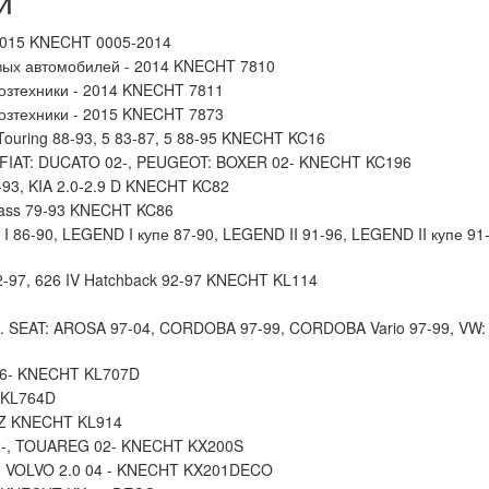
и
2015 KNECHT 0005-2014
овых автомобилей - 2014 KNECHT 7810
хозтехники - 2014 KNECHT 7811
хозтехники - 2015 KNECHT 7873
Touring 88-93, 5 83-87, 5 88-95 KNECHT KC16
. FIAT: DUCATO 02-, PEUGEOT: BOXER 02- KNECHT KC196
93, KIA 2.0-2.9 D KNECHT KC82
ass 79-93 KNECHT KC86
86-90, LEGEND I купе 87-90, LEGEND II 91-96, LEGEND II купе 91-9
2-97, 626 IV Hatchback 92-97 KNECHT KL114
. SEAT: AROSA 97-04, CORDOBA 97-99, CORDOBA Vario 97-99, VW:
 06- KNECHT KL707D
 KL764D
Z KNECHT KL914
2-, TOUAREG 02- KNECHT KX200S
, VOLVO 2.0 04 - KNECHT KX201DECO