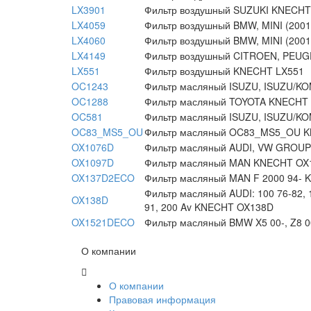
LX3901
Фильтр воздушный SUZUKI KNECHT
LX4059
Фильтр воздушный BMW, MINI (200
LX4060
Фильтр воздушный BMW, MINI (200
LX4149
Фильтр воздушный CITROEN, PEU
LX551
Фильтр воздушный KNECHT LX551
OC1243
Фильтр масляный ISUZU, ISUZU/
OC1288
Фильтр масляный TOYOTA KNECHT
OC581
Фильтр масляный ISUZU, ISUZU/
OC83_MS5_OU
Фильтр масляный OC83_MS5_OU 
OX1076D
Фильтр масляный AUDI, VW GROU
OX1097D
Фильтр масляный MAN KNECHT OX
OX137D2ECO
Фильтр масляный MAN F 2000 94-
Фильтр масляный AUDI: 100 76-82, 10
OX138D
91, 200 Av KNECHT OX138D
OX1521DECO
Фильтр масляный BMW X5 00-, Z8
О компании
О компании
Правовая информация