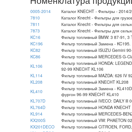
Номенклатура продукци
0005-2014
Каталог KNECHT - Фильтры - 2014/
7810
Каталог Knecht - Фильтры для груз
7811
Каталог Knecht - Фильтры для сель
7873
Каталог Knecht - Фильтры для сель
KC16
Фильтр топливный BMW: 3 87-91, 3 
KC196
Фильтр топливный Замена - KC195
KC82
Фильтр топливный ISUZU Gemini 90-
KC86
Фильтр топливный MERCEDES G-Cl
Фильтр топливный HONDA: LEGEND I 
KL106
92-99 KNECHT KL106
KL114
Фильтр топливный MAZDA: 626 IV 9
KL208
Фильтр топливный KNECHT KL208
Фильтр топливный Замена - KL410D
KL410
фургон 96-99 KNECHT KL410
KL707D
Фильтр топливный IVECO: DAILY lll
KL764D
Фильтр топливный HONDA KNECHT
KL914
Фильтр топливный MERCEDES-BEN
KX200S
Фильтр топливный VW: PHAETON 0
KX201DECO
Фильтр топливный CITROEN, FORD