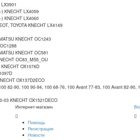
 LX3901
1-) KNECHT LX4059
1-) KNECHT LX4060
GEOT, TOYOTA KNECHT LX4149
KOMATSU KNECHT OC1243
 OC1288
KOMATSU KNECHT OC581
KNECHT OC83_MS5_OU
P KNECHT OX1076D
1097D
 KNECHT OX137D2ECO
0 82-90, 100 90-94, 100 68-76, 100 Avant 77-83, 100 Avant 82-90, 1
 00-03 KNECHT OX1521DECO
Интернет-магазин
Во
Помощь
Регистрация
Новости