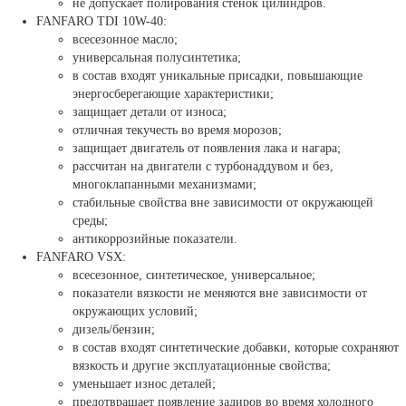
не допускает полирования стенок цилиндров.
FANFARO TDI 10W-40:
всесезонное масло;
универсальная полусинтетика;
в состав входят уникальные присадки, повышающие
энергосберегающие характеристики;
защищает детали от износа;
отличная текучесть во время морозов;
защищает двигатель от появления лака и нагара;
рассчитан на двигатели с турбонаддувом и без,
многоклапанными механизмами;
стабильные свойства вне зависимости от окружающей
среды;
антикоррозийные показатели.
FANFARO VSX:
всесезонное, синтетическое, универсальное;
показатели вязкости не меняются вне зависимости от
окружающих условий;
дизель/бензин;
в состав входят синтетические добавки, которые сохраняют
вязкость и другие эксплуатационные свойства;
уменьшает износ деталей;
предотвращает появление задиров во время холодного