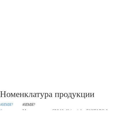
Номенклатура продукции
#ИМЯ?
#ИМЯ?
0
Масло моторное GM 10-40 (шт.) 1л. FANFARO 0
Масло моторное 5W30 FANFARO 4л синтетика
08880-10705
TOYOTA/LEXUS SN/GF-5 (EU) FANFARO 08880-10705