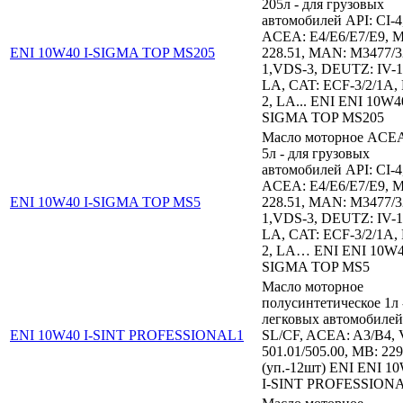
205л - для грузовых
автомобилей API: CI-4
ACEA: E4/E6/E7/E9, 
ENI 10W40 I-SIGMA TOP MS205
228.51, MAN: M3477/3
1,VDS-3, DEUTZ: IV-
LA, CAT: ECF-3/2/1A,
2, LA... ENI ENI 10W40
SIGMA TOP MS205
Масло моторное ACE
5л - для грузовых
автомобилей API: CI-4
ACEA: E4/E6/E7/E9, 
ENI 10W40 I-SIGMA TOP MS5
228.51, MAN: M3477/3
1,VDS-3, DEUTZ: IV-
LA, CAT: ECF-3/2/1A,
2, LA… ENI ENI 10W4
SIGMA TOP MS5
Масло моторное
полусинтетическое 1л 
легковых автомобилей
ENI 10W40 I-SINT PROFESSIONAL1
SL/CF, ACEA: A3/B4,
501.01/505.00, MB: 229
(уп.-12шт) ENI ENI 1
I-SINT PROFESSION