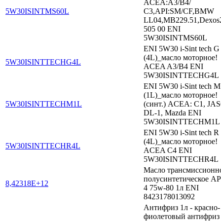
ACEA:A3/B4/
5W30ISINTMS60L
С3,API:SM/CF,BMW
LL04,MB229.51,Dexo
505 00 ENI
5W30ISINTMS60L
ENI 5W30 i-Sint tech G
(4L)_масло моторное!
5W30ISINTTECHG4L
ACEA A3/B4 ENI
5W30ISINTTECHG4L
ENI 5W30 i-Sint tech M
(1L)_масло моторное!
5W30ISINTTECHM1L
(синт.) ACEA: C1, JA
DL-1, Mazda ENI
5W30ISINTTECHM1L
ENI 5W30 i-Sint tech R
(4L)_масло моторное!
5W30ISINTTECHR4L
ACEA C4 ENI
5W30ISINTTECHR4L
Масло трансмиссионн
полусинтетическое AP
8,42318E+12
4 75w-80 1л ENI
8423178013092
Антифриз 1л - красно-
фиолетовый антифриз