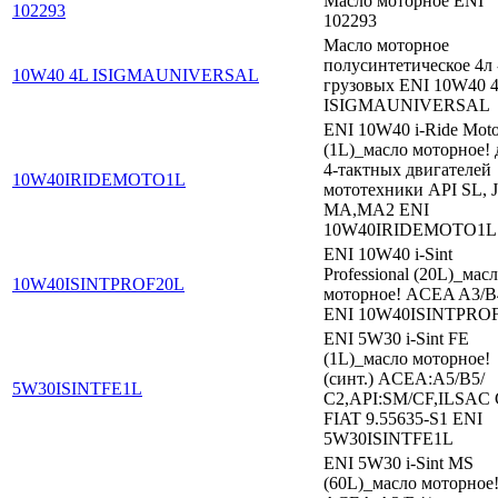
Масло моторное ENI
102293
102293
Масло моторное
полусинтетическое 4л 
10W40 4L ISIGMAUNIVERSAL
грузовых ENI 10W40 
ISIGMAUNIVERSAL
ENI 10W40 i-Ride Mot
(1L)_масло моторное! 
4-тактных двигателей
10W40IRIDEMOTO1L
мототехники API SL,
MA,MA2 ENI
10W40IRIDEMOTO1L
ENI 10W40 i-Sint
Professional (20L)_мас
10W40ISINTPROF20L
моторное! ACEA A3/B
ENI 10W40ISINTPRO
ENI 5W30 i-Sint FE
(1L)_масло моторное!
(синт.) ACEA:A5/B5/
5W30ISINTFE1L
С2,API:SM/CF,ILSAC 
FIAT 9.55635-S1 ENI
5W30ISINTFE1L
ENI 5W30 i-Sint MS
(60L)_масло моторное