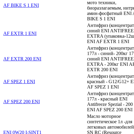
мото техники,
AF BIKE S 1 ENI
биоразлагаемым, нитр
амин-фосфатный ENI 
BIKE S 1 ENI
Антифриз (концентрат)
синий ENI ANTIFRE
AF EXTR 1 ENI
EXTRA (упаковка-12ш
ENI AF EXTR 1 ENI
Антифриз (концентрат
177л - синий- 200кг 17
AF EXTR 200 ENI
синий ENI ANTIFRE
EXTRA - 200кг ENI A
EXTR 200 ENI
Антифриз (концентрат)
AF SPEZ 1 ENI
красный - G12/G12+ E
AF SPEZ 1 ENI
Антифриз (концентрат
177л - красный ENI
AF SPEZ 200 ENI
Antifreeze Spezial - 200
ENI AF SPEZ 200 ENI
Масло моторное
синтетическое 1л -для
легковых автомобилей
ENI 0W20 I-SINT1
SN RC (Resource