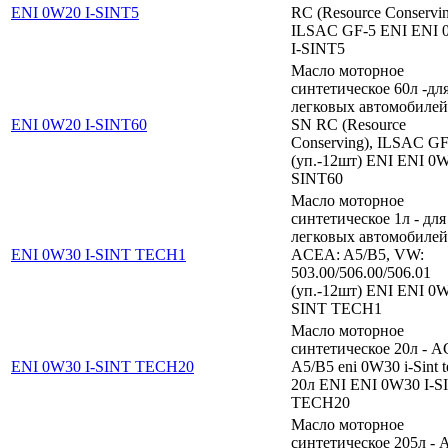
ENI 0W20 I-SINT5
RC (Resource Conservin
ILSAC GF-5 ENI ENI 
I-SINT5
Масло моторное
синтетическое 60л -дл
легковых автомобилей
ENI 0W20 I-SINT60
SN RC (Resource
Conserving), ILSAC GF
(уп.-12шт) ENI ENI 0W
SINT60
Масло моторное
синтетическое 1л - для
легковых автомобилей
ENI 0W30 I-SINT TECH1
ACEA: A5/B5, VW:
503.00/506.00/506.01
(уп.-12шт) ENI ENI 0W
SINT TECH1
Масло моторное
синтетическое 20л - 
ENI 0W30 I-SINT TECH20
A5/B5 eni 0W30 i-Sint t
20л ENI ENI 0W30 I-S
TECH20
Масло моторное
синтетическое 205л -