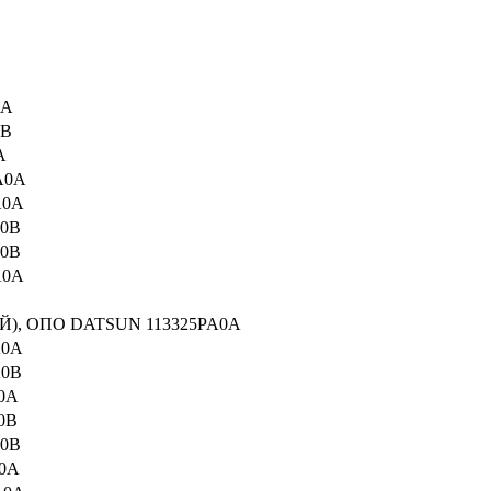
0A
0B
A
A0A
A0A
0B
0B
A0A
, ОПО DATSUN 113325PA0A
A0A
A0B
0A
0B
0B
0A