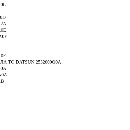
A0L
A0D
12A
A0E
A0E
A0F
ЛА ТО DATSUN 2532000Q0A
A0A
A0A
1B