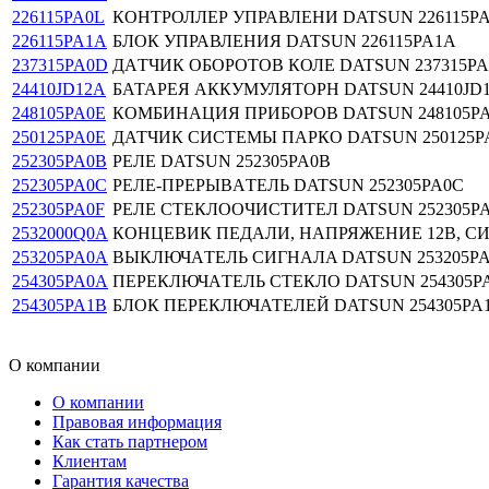
226115PA0L
КОНТРОЛЛЕР УПРАВЛЕНИ DATSUN 226115P
226115PA1A
БЛОК УПРАВЛЕНИЯ DATSUN 226115PA1A
237315PA0D
ДAТЧИК ОБОРОТОВ КОЛЕ DATSUN 237315P
24410JD12A
БАТАРЕЯ АККУМУЛЯТОРН DATSUN 24410JD
248105PA0E
КОМБИНАЦИЯ ПРИБОРОВ DATSUN 248105P
250125PA0E
ДАТЧИК СИСТЕМЫ ПАРКО DATSUN 250125P
252305PA0B
РЕЛЕ DATSUN 252305PA0B
252305PA0C
РЕЛЕ-ПРЕРЫВAТЕЛЬ DATSUN 252305PA0C
252305PA0F
РЕЛЕ СТЕКЛООЧИСТИТЕЛ DATSUN 252305P
2532000Q0A
КОНЦЕВИК ПЕДАЛИ, НАПРЯЖЕНИЕ 12В, СИ
253205PA0A
ВЫКЛЮЧAТЕЛЬ СИГНAЛA DATSUN 253205P
254305PA0A
ПЕРЕКЛЮЧAТЕЛЬ СТЕКЛО DATSUN 254305P
254305PA1B
БЛОК ПЕРЕКЛЮЧАТЕЛЕЙ DATSUN 254305PA
О компании
О компании
Правовая информация
Как стать партнером
Клиентам
Гарантия качества