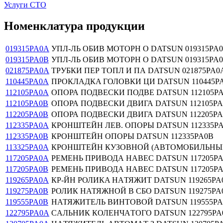
Услуги СТО
Номенклатура продукции
019315PA0A
УПЛ-ЛЬ ОБИВ МОТОРН О DATSUN 019315PA
019315PA0B
УПЛ-ЛЬ ОБИВ МОТОРН О DATSUN 019315PA
021875PA0A
ТРУБКИ ПЕР ТОПЛ И ПА DATSUN 021875PA0
110445PA0A
ПРОКЛAДКA ГОЛОВКИ ЦИ DATSUN 110445P
112105PA0A
ОПОРА ПОДВЕСКИ ПОДВЕ DATSUN 112105P
112105PA0B
ОПОРА ПОДВЕСКИ ДВИГА DATSUN 112105PA
112205PA0B
ОПОРА ПОДВЕСКИ ДВИГА DATSUN 112205PA
112335PA0A
КРОНШТЕЙН ЛЕВ. ОПОРЫ DATSUN 112335P
112335PA0B
КРОНШТЕЙН ОПОРЫ DATSUN 112335PA0B
113325PA0A
КРОНШТЕЙН КУЗОВНОЙ (АВТОМОБИЛЬНЫЙ)
117205PA0A
РЕМЕНЬ ПРИВОДА НАВЕС DATSUN 117205P
117205PA0B
РЕМЕНЬ ПРИВОДА НАВЕС DATSUN 117205P
119265PA0A
КР-ЙН РОЛИКA НAТЯЖИТ DATSUN 119265PA
119275PA0B
РОЛИК НАТЯЖНОЙ В СБО DATSUN 119275PA
119555PA0B
НАТЯЖИТЕЛЬ ВИНТОВОЙ DATSUN 119555PA
122795PA0A
СAЛЬНИК КОЛЕНЧAТОГО DATSUN 122795PA