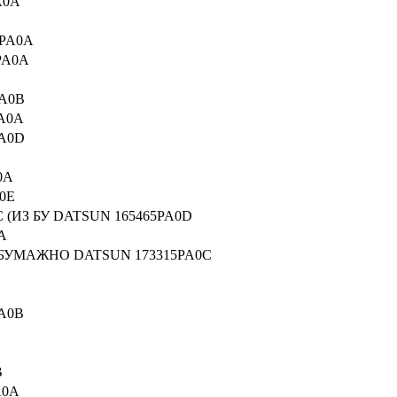
A0A
PA0A
PA0A
A0B
A0A
A0D
0A
0E
ИЗ БУ DATSUN 165465PA0D
A
УМАЖНО DATSUN 173315PA0C
A0B
B
A0A