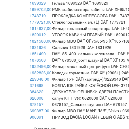
1699329
Гильза 1699329 DAF 1699329
1699702,00
РМК стабилизатора кабины DAF XF95/10
1743719
ПРОКЛАДКА КОМПРЕССОРА DAF 17437
1779721,00
Стеклоподъемник эл. (L) DAF 1779721
1814637,00
Фильтр топливный сепаратора DAF LF45
18200121
УГОЛОК КАБИНЫ ПРАВЫЙ DAF 182001
1821580,00
Фильтр МВО DAF CF75/85/95 XF105 /18
1831926
Сальник 1831926 DAF 1831926
1851490
DAF1851490_cальник коленвала ! DAF 
1878508
DAF1878508_болт шатуна! DAF XF105 
1922496,00
Фильтр масляный центрифуги DAF СF85
1982826,00
Колодки тормозные DAF XF (29061) 24
229348,00
Фильтр ГУР DAF(картридж)/0229348 DA
371698
КОЛПАЧОК ГАЙКИ КОЛЁСНОЙ DAF 371
384622
ДЕРЖАТЕЛЬ ОБШИВКИ ДВЕРИ ПЛАСТИК
620808
сапун КПП Ivec 0620808 DAF 620808
678157
0678157_Сальник ступицы DAF 678157
699387,00
Фильтр МВО DAF MAN","MB","Volvo / 06
906391
ПРИВОД DACIA LOGAN ЛЕВЫЙ C ABS 12
О компании