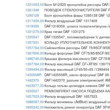
1231053,00
Болт М12X25 кронштейна рессоры DAF
1261348
ПОВОДОК СТЕКЛООЧИСТИТЕЛЯ DAF F65
1295128
Болт кронштейна фары 1295128 DAF 1
1317409,00
Фильтр воздушный DAF 1317409
1318359
DAF1318359_штанга толкателя!впускн./
1331275,00
Кран печки DAF 1331275
1335547
DAF1335547_топливозаборник !с датчи
1357301
КОЛЬЦО УПЛОТНИТЕЛЬНОЕ КОННЕКТОРА
1357764,00
Сайлентблок рессоры DAF 75/85CF/95X
1367856,00
Кольцо форсунки DAF CF75/85/85CF/95
1386746,00
Крышка фильтра масляного DAF CF75/8
1397764,00
Фильтр масляный DAF CF+XF95/ 13977
1399494,00
Фильтр масляный LF45/55+65 /1399494
1435558R
DAF1435558R_насос-форсунка! DAF 95
1442370
DAF1442370_разъем электрический! AMP
1603977,00
Кольцо гильзы цилиндра нижнее DAF М
1630027
РЕМКОМПЛЕКТ НАСОСА ПОДЪЕМА КАБ
1657523,00
Фильтр воздушный DAF 1657523
1686587,00
Фильтр мочевины (AdBlue) воздушный 
1695242,00
Натяжитель ремня генератора DAF XF9