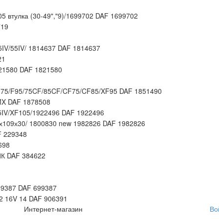
5 втулка (30-49","9)/1699702 DAF 1699702
19
IV/55IV/ 1814637 DAF 1814637
21
21580 DAF 1821580
F75/F95/75CF/85CF/CF75/CF85/XF95 DAF 1851490
MX DAF 1878508
IV/XF105/1922496 DAF 1922496
8х109х30/ 1800830 new 1982826 DAF 1982826
F 229348
698
 DAF 384622
99387 DAF 699387
 16V 14 DAF 906391
Интернет-магазин
Во