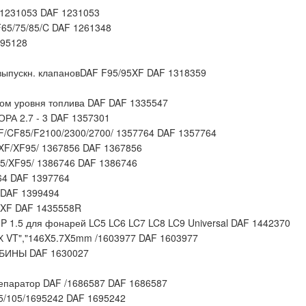
/1231053 DAF 1231053
/75/85/C DAF 1261348
295128
выпускн. клапановDAF F95/95XF DAF 1318359
ком уровня топлива DAF DAF 1335547
 2.7 - 3 DAF 1357301
F/CF85/F2100/2300/2700/ 1357764 DAF 1357764
XF/XF95/ 1367856 DAF 1367856
5/XF95/ 1386746 DAF 1386746
64 DAF 1397764
 DAF 1399494
 XF DAF 1435558R
 1.5 для фонарей LC5 LC6 LC7 LC8 LC9 Universal DAF 1442370
Х VT","146X5.7X5mm /1603977 DAF 1603977
ИНЫ DAF 1630027
сепаратор DAF /1686587 DAF 1686587
5/105/1695242 DAF 1695242