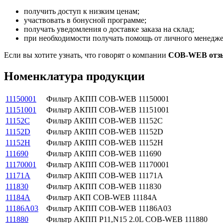
получить доступ к низким ценам;
участвовать в бонусной программе;
получать уведомления о доставке заказа на склад;
при необходимости получать помощь от личного менедже
Если вы хотите узнать, что говорят о компании
COB-WEB отз
Номенклатура продукции
11150001
Фильтр АКПП COB-WEB 11150001
11151001
Фильтр АКПП COB-WEB 11151001
11152C
Фильтр АКПП COB-WEB 11152C
11152D
Фильтр АКПП COB-WEB 11152D
11152H
Фильтр АКПП COB-WEB 11152H
111690
Фильтр АКПП COB-WEB 111690
11170001
Фильтр АКПП COB-WEB 11170001
11171A
Фильтр АКПП COB-WEB 11171A
111830
Фильтр АКПП COB-WEB 111830
11184A
Фильтр АКП COB-WEB 11184A
11186A03
Фильтр АКПП COB-WEB 11186A03
111880
Фильтр АКПП Р11,N15 2.0L COB-WEB 111880