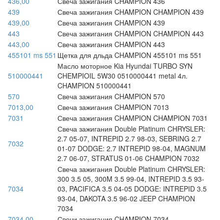
436,00
Свеча зажигания CHAMPION 436
439
Свеча зажигания CHAMPION CHAMPION 439
439,00
Свеча зажигания CHAMPION 439
443
Свеча зажигания CHAMPION CHAMPION 443
443,00
Свеча зажигания CHAMPION 443
455101 ms 551
Щетка для дльда CHAMPION 455101 ms 551
Масло моторное Kia Hyundai TURBO SYN
510000441
CHEMPIOIL 5W30 0510000441 metal 4л.
CHAMPION 510000441
570
Свеча зажигания CHAMPION 570
7013,00
Свеча зажигания CHAMPION 7013
7031
Свеча зажигания CHAMPION CHAMPION 7031
Свеча зажигания Double Platinum CHRYSLER:
2.7 05-07, INTREPID 2.7 98-03, SEBRING 2.7
7032
01-07 DODGE: 2.7 INTREPID 98-04, MAGNUM
2.7 06-07, STRATUS 01-06 CHAMPION 7032
Свеча зажигания Double Platinum CHRYSLER:
300 3.5 05, 300M 3.5 99-04, INTREPID 3.5 93-
7034
03, PACIFICA 3.5 04-05 DODGE: INTREPID 3.5
93-04, DAKOTA 3.5 96-02 JEEP CHAMPION
7034
7034,00
Свечи зажигания CHAMPION 7034