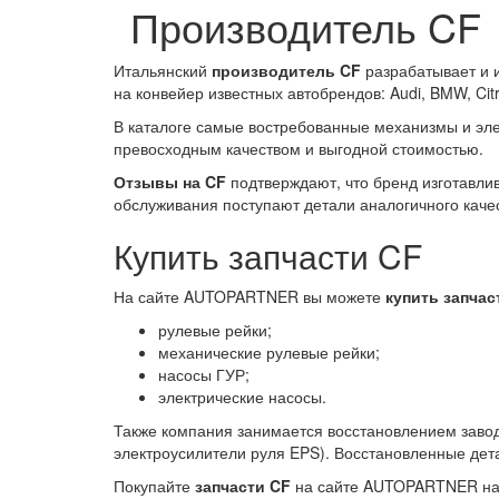
Производитель CF
Итальянский
производитель CF
разрабатывает и и
на конвейер известных автобрендов: Audi, BMW, Citroe
В каталоге самые востребованные механизмы и эле
превосходным качеством и выгодной стоимостью.
Отзывы на CF
подтверждают, что бренд изготавли
обслуживания поступают детали аналогичного качес
Купить запчасти CF
На сайте AUTOPARTNER вы можете
купить запчас
рулевые рейки;
механические рулевые рейки;
насосы ГУР;
электрические насосы.
Также компания занимается восстановлением завод
электроусилители руля EPS). Восстановленные дета
Покупайте
запчасти CF
на сайте AUTOPARTNER нап