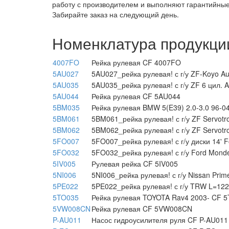
работу с производителем и выполняют гарантийные 
Забирайте заказ на следующий день.
Номенклатура продукци
4007FO
Рейка рулевая CF 4007FO
5AU027
5AU027_рейка рулевая! с г/у ZF-Koyo A
5AU035
5AU035_рейка рулевая! с г/у ZF 6 цил. 
5AU044
Рейка рулевая CF 5AU044
5BM035
Рейка рулевая BMW 5(E39) 2.0-3.0 96-04
5BM061
5BM061_рейка рулевая! с г/у ZF Servot
5BM062
5BM062_рейка рулевая! с г/у ZF Servot
5FO007
5FO007_рейка рулевая! с г/у диски 14' 
5FO032
5FO032_рейка рулевая! с г/у Ford Mond
5IV005
Рулевая рейка CF 5IV005
5NI006
5NI006_рейка рулевая! с г/у Nissan Prim
5PE022
5PE022_рейка рулевая! с г/у TRW L=122
5TO035
Рейка рулевая TOYOTA Rav4 2003- CF 
5VW008CN
Рейка рулевая CF 5VW008CN
P-AU011
Насос гидроусилителя руля CF P-AU011