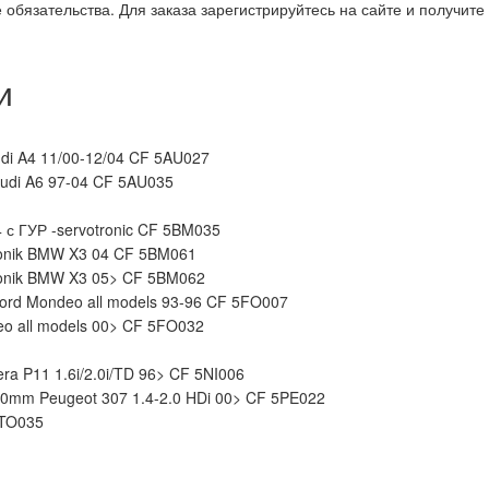
обязательства. Для заказа зарегистрируйтесь на сайте и получит
и
udi A4 11/00-12/04 CF 5AU027
Audi A6 97-04 CF 5AU035
 с ГУР -servotronic CF 5BM035
ronik BMW X3 04 CF 5BM061
ronik BMW X3 05> CF 5BM062
Ford Mondeo all models 93-96 CF 5FO007
eo all models 00> CF 5FO032
era P11 1.6i/2.0i/TD 96> CF 5NI006
0mm Peugeot 307 1.4-2.0 HDi 00> CF 5PE022
5TO035