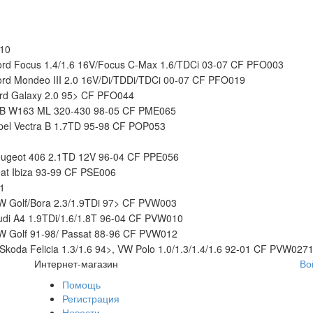
10
rd Focus 1.4/1.6 16V/Focus C-Max 1.6/TDCi 03-07 CF PFO003
rd Mondeo III 2.0 16V/Di/TDDi/TDCi 00-07 CF PFO019
rd Galaxy 2.0 95> CF PFO044
MB W163 ML 320-430 98-05 CF PME065
el Vectra B 1.7TD 95-98 CF POP053
eugeot 406 2.1TD 12V 96-04 CF PPE056
at Ibiza 93-99 CF PSE006
1
 Golf/Bora 2.3/1.9TDi 97> CF PVW003
di A4 1.9TDi/1.6/1.8T 96-04 CF PVW010
 Golf 91-98/ Passat 88-96 CF PVW012
koda Felicia 1.3/1.6 94>, VW Polo 1.0/1.3/1.4/1.6 92-01 CF PVW027
Интернет-магазин
Во
Помощь
Регистрация
Новости