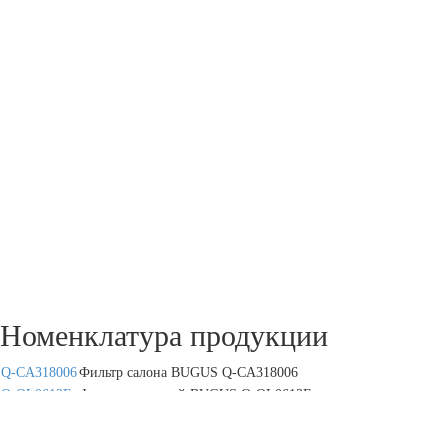
Номенклатура продукции
Q-CA318006
Фильтр салона BUGUS Q-CA318006
Q-OL0613E
Фильтр масляный BUGUS Q-OL0613E
Q-OL83
Фильтр масляный Q-OL83 BUGUS Q-OL83