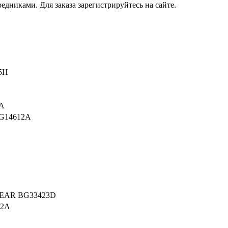
редниками. Для заказа зарегистрируйтесь на сайте.
5H
2A
BG14612A
 GEAR BG33423D
02A