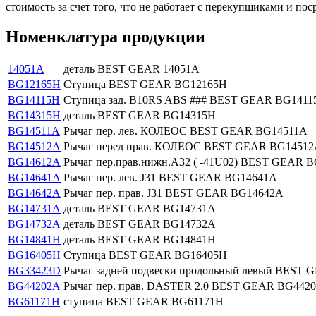
стоимость за счет того, что не работает с перекупщиками и пос
Номенклатура продукции
14051A
деталь BEST GEAR 14051A
BG12165H
Ступица BEST GEAR BG12165H
BG14115H
Ступица зад. B10RS ABS ### BEST GEAR BG1411
BG14315H
деталь BEST GEAR BG14315H
BG14511A
Рычаг пер. лев. КОЛЕОС BEST GEAR BG14511A
BG14512A
Рычаг перед прав. КОЛЕОС BEST GEAR BG1451
BG14612A
Рычаг пер.прав.нижн.А32 ( -41U02) BEST GEAR 
BG14641A
Рычаг пер. лев. J31 BEST GEAR BG14641A
BG14642A
Рычаг пер. прав. J31 BEST GEAR BG14642A
BG14731A
деталь BEST GEAR BG14731A
BG14732A
деталь BEST GEAR BG14732A
BG14841H
деталь BEST GEAR BG14841H
BG16405H
Ступица BEST GEAR BG16405H
BG33423D
Рычаг задней подвески продольный левый BEST
BG44202A
Рычаг пер. прав. DASTER 2.0 BEST GEAR BG442
BG61171H
ступица BEST GEAR BG61171H