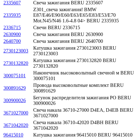
2335607
Свеча зажигания BERU 2335607
Z301_свеча зажигания! BMW
2335935
E87/E46/E90/E60/E63/E65/E83/E53/E70
Mot.N45/N46 1.6-4.8 04> BERU 2335935
2336715
Свечи BERU 2336715
2630900
Свеча зажигания BERU 2630900
2640700
Свеча зажигания BERU 2640700
Катушка зажигания 2730123003 BERU
2730123003
2730123003
Катушка зажигания 2730132820 BERU
2730132820
2730132820
Наконечник высоковольтный свечной м BERU
300075101
300075101
Провода высоковольтные комплект BERU
300891629
300891629
Бегунок распределителя зажигания PO BERU
300900026
300900026
Свеча накала 36710-27000 D4EA, D4EB BERU
3671027000
3671027000
Свеча накала 36710-42020 D4BH BERU
3671042020
3671042020
96415010
Катушка зажигания 96415010 BERU 96415010