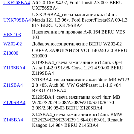
UXF56SBA4
A6 2.0 16V 94-97, Ford Transit 2.3 00> BERU
UXF56SBA4
UXK79SBA4_свеча зажигания к-кт! 4шт.
UXK79SBA4
Mazda 121 1.3 96>, Ford Escort/Fiesta/KA 09-1.3
81> BERU UXK79SBA4
Наконечник в/в провода A-R 164 BERU VES
VES 103
103
WZ02-02
Добавочноесопротивление BERU WZ02-02
СВЕЧА ЗАЖИГАНИЯ VOL 140240 2.0 BERU
Z10000
Z10000
Z119SBA4_свеча зажигания к-кт! 4шт. Opel
Z119SBA4
Astra 1.4-2.0 91-98/ Corsa 1.2/1.4 90-00 BERU
Z119SBA4
Z11SBA4_свеча зажигания к-кт!4шт. MB W123
Z11SBA4
2.8 <85, Audi 80, VW Golf/Passat 1.1-1.6 <84
BERU Z11SBA4
Z120SBA4_свеча зажигания к-кт! 4шт. MB
Z120SBA4
W202/S202/C208/A208/W210/S210/R170
2.0K/2.3K 95-03 BERU Z120SBA4
Z14SBA4_свеча зажигания к-кт! 4шт. BMW
Z14SBA4
E32/E34/E36/E38/E39 1.6i-4.0i 89-01, Renaulr
Kangoo 1.4 98> BERU Z14SBA4