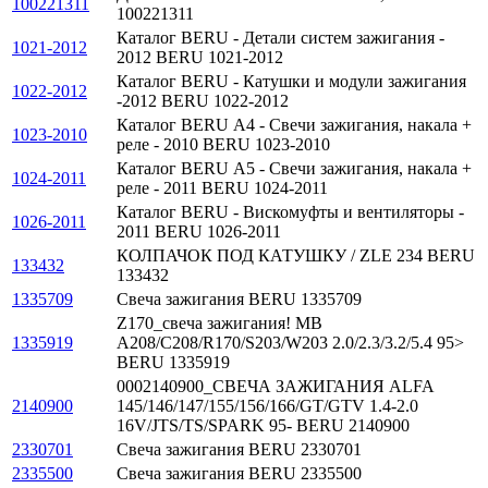
100221311
100221311
Каталог BERU - Детали систем зажигания -
1021-2012
2012 BERU 1021-2012
Каталог BERU - Катушки и модули зажигания
1022-2012
-2012 BERU 1022-2012
Каталог BERU А4 - Свечи зажигания, накала +
1023-2010
реле - 2010 BERU 1023-2010
Каталог BERU А5 - Свечи зажигания, накала +
1024-2011
реле - 2011 BERU 1024-2011
Каталог BERU - Вискомуфты и вентиляторы -
1026-2011
2011 BERU 1026-2011
КОЛПАЧОК ПОД КАТУШКУ / ZLE 234 BERU
133432
133432
1335709
Свеча зажигания BERU 1335709
Z170_свеча зажигания! MB
1335919
A208/C208/R170/S203/W203 2.0/2.3/3.2/5.4 95>
BERU 1335919
0002140900_СВЕЧА ЗАЖИГАНИЯ ALFA
2140900
145/146/147/155/156/166/GT/GTV 1.4-2.0
16V/JTS/TS/SPARK 95- BERU 2140900
2330701
Свеча зажигания BERU 2330701
2335500
Свеча зажигания BERU 2335500