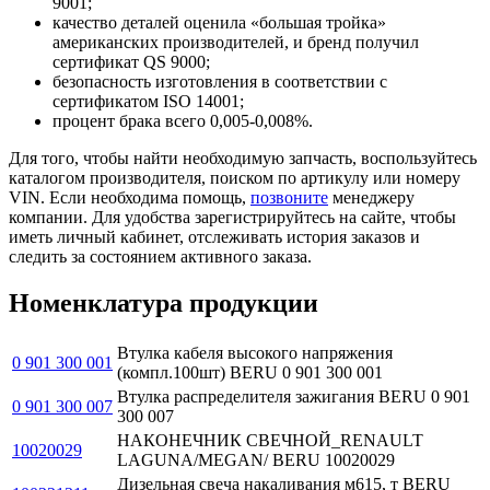
9001;
качество деталей оценила «большая тройка»
американских производителей, и бренд получил
сертификат QS 9000;
безопасность изготовления в соответствии с
сертификатом ISO 14001;
процент брака всего 0,005-0,008%.
Для того, чтобы найти необходимую запчасть, воспользуйтесь
каталогом производителя, поиском по артикулу или номеру
VIN. Если необходима помощь,
позвоните
менеджеру
компании. Для удобства зарегистрируйтесь на сайте, чтобы
иметь личный кабинет, отслеживать история заказов и
следить за состоянием активного заказа.
Номенклатура продукции
Втулка кабеля высокого напряжения
0 901 300 001
(компл.100шт) BERU 0 901 300 001
Втулка распределителя зажигания BERU 0 901
0 901 300 007
300 007
НАКОНЕЧНИК СВЕЧНОЙ_RENAULT
10020029
LAGUNA/MEGAN/ BERU 10020029
Дизельная свеча накаливания м615, т BERU