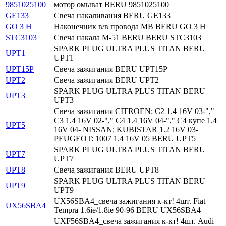
9851025100
мотор омыват BERU 9851025100
GE133
Свеча накаливания BERU GE133
GO 3 H
Наконечник в/в провода MB BERU GO 3 H
STC3103
Свеча накала М-51 BERU BERU STC3103
SPARK PLUG ULTRA PLUS TITAN BERU
UPT1
UPT1
UPT15P
Свеча зажигания BERU UPT15P
UPT2
Свеча зажигания BERU UPT2
SPARK PLUG ULTRA PLUS TITAN BERU
UPT3
UPT3
Свеча зажигания CITROEN: C2 1.4 16V 03-","
C3 1.4 16V 02-"," C4 1.4 16V 04-"," C4 купе 1.4
UPT5
16V 04- NISSAN: KUBISTAR 1.2 16V 03-
PEUGEOT: 1007 1.4 16V 05 BERU UPT5
SPARK PLUG ULTRA PLUS TITAN BERU
UPT7
UPT7
UPT8
Свеча зажигания BERU UPT8
SPARK PLUG ULTRA PLUS TITAN BERU
UPT9
UPT9
UX56SBA4_свеча зажигания к-кт! 4шт. Fiat
UX56SBA4
Tempra 1.6ie/1.8ie 90-96 BERU UX56SBA4
UXF56SBA4_свеча зажигания к-кт! 4шт. Audi