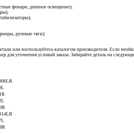
итные фонари, дневное освещение);
ры);
стабилизаторы);
рниры, рулевые тяги);
етали или воспользуйтесь каталогом производителя. Если необ
ер для уточнения условий заказа. Забирайте деталь на следующий
006LR
0L
1R
2L
13R
014LR
7L
28R
L