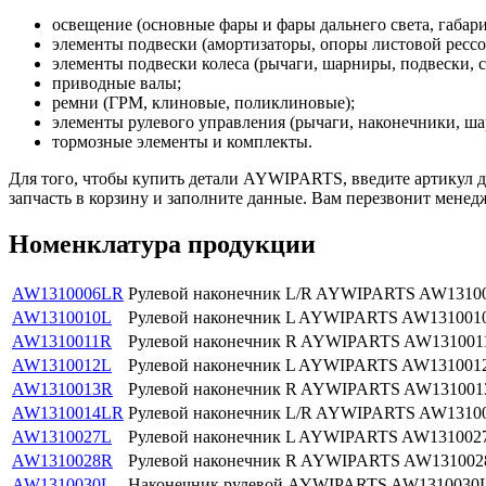
освещение (основные фары и фары дальнего света, габар
элементы подвески (амортизаторы, опоры листовой рессо
элементы подвески колеса (рычаги, шарниры, подвески, 
приводные валы;
ремни (ГРМ, клиновые, поликлиновые);
элементы рулевого управления (рычаги, наконечники, ша
тормозные элементы и комплекты.
Для того, чтобы купить детали AYWIPARTS, введите артикул д
запчасть в корзину и заполните данные. Вам перезвонит менедж
Номенклатура продукции
AW1310006LR
Рулевой наконечник L/R AYWIPARTS AW1310
AW1310010L
Рулевой наконечник L AYWIPARTS AW131001
AW1310011R
Рулевой наконечник R AYWIPARTS AW131001
AW1310012L
Рулевой наконечник L AYWIPARTS AW131001
AW1310013R
Рулевой наконечник R AYWIPARTS AW13100
AW1310014LR
Рулевой наконечник L/R AYWIPARTS AW1310
AW1310027L
Рулевой наконечник L AYWIPARTS AW131002
AW1310028R
Рулевой наконечник R AYWIPARTS AW13100
AW1310030L
Наконечник рулевой AYWIPARTS AW1310030