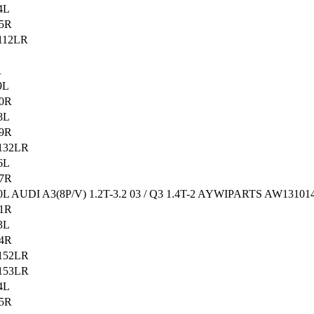
4L
05R
112LR
L
R
9L
20R
8L
29R
132LR
6L
37R
 AUDI A3(8P/V) 1.2T-3.2 03 / Q3 1.4T-2 AYWIPARTS AW13101
41R
3L
44R
152LR
153LR
4L
55R