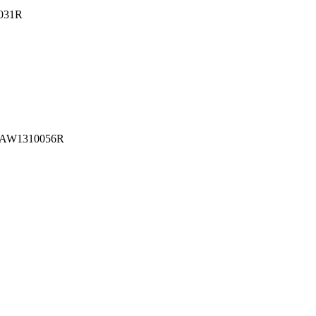
031R
 AW1310056R