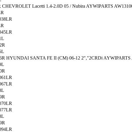
CHEVROLET Lacetti 1.4-2.0D 05 / Nubira AYWIPARTS AW1310
LR
038LR
LR
045LR
1L
52R
5L
6R HYUNDAI SANTA FE II (CM) 06-12 2","2CRDi AYWIPARTS
9L
60R
061LR
067LR
8L
69R
070LR
077LR
8L
79R
094LR