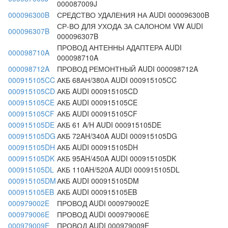
000087009J
000096300B
СРЕДСТВО УДАЛЕНИЯ НА AUDI 000096300B
СР-ВО ДЛЯ УХОДА ЗА САЛОНОМ VW AUDI
000096307B
000096307B
ПРОВОД АНТЕННЫ АДАПТЕРА AUDI
000098710A
000098710A
000098712A
ПРОВОД РЕМОНТНЫЙ AUDI 000098712A
000915105CC
АКБ 68АН/380А AUDI 000915105CC
000915105CD
АКБ AUDI 000915105CD
000915105CE
АКБ AUDI 000915105CE
000915105CF
АКБ AUDI 000915105CF
000915105DE
АКБ 61 A/H AUDI 000915105DE
000915105DG
АКБ 72AH/340A AUDI 000915105DG
000915105DH
АКБ AUDI 000915105DH
000915105DK
АКБ 95AH/450A AUDI 000915105DK
000915105DL
АКБ 110AH/520A AUDI 000915105DL
000915105DM
АКБ AUDI 000915105DM
000915105EB
АКБ AUDI 000915105EB
000979002E
ПРОВОД AUDI 000979002E
000979006E
ПРОВОД AUDI 000979006E
000979009E
ПРОВОД AUDI 000979009E