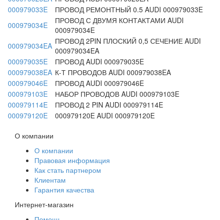
000979033E
ПРОВОД РЕМОНТНЫЙ 0.5 AUDI 000979033E
ПРОВОД С ДВУМЯ КОНТАКТАМИ AUDI
000979034E
000979034E
ПРОВОД 2PIN ПЛОСКИЙ 0,5 СЕЧЕНИЕ AUDI
000979034EA
000979034EA
000979035E
ПРОВОД AUDI 000979035E
000979038EA
К-Т ПРОВОДОВ AUDI 000979038EA
000979046E
ПРОВОД AUDI 000979046E
000979103E
НАБОР ПРОВОДОВ AUDI 000979103E
000979114E
ПРОВОД 2 PIN AUDI 000979114E
000979120E
000979120E AUDI 000979120E
О компании
О компании
Правовая информация
Как стать партнером
Клиентам
Гарантия качества
Интернет-магазин
Помощь